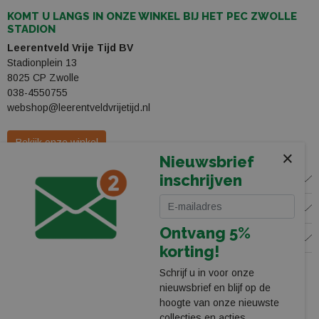
KOMT U LANGS IN ONZE WINKEL BIJ HET PEC ZWOLLE
STADION
Leerentveld Vrije Tijd BV
Stadionplein 13
8025 CP Zwolle
038-4550755
webshop@leerentveldvrijetijd.nl
Bekijk onze winkel
×
Nieuwsbrief
inschrijven
WINKEL
KLANTENSERVICE
Ontvang 5%
VOLG ONS
korting!
Schrijf u in voor onze
nieuwsbrief en blijf op de
hoogte van onze nieuwste
collecties en acties.