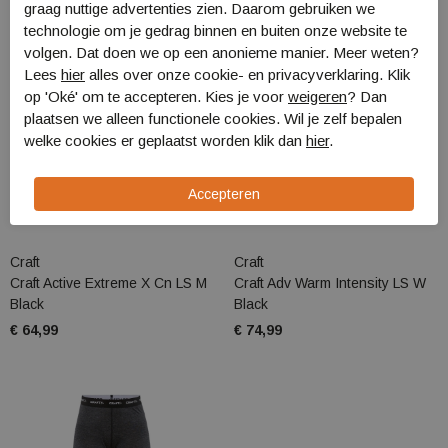
graag nuttige advertenties zien. Daarom gebruiken we
technologie om je gedrag binnen en buiten onze website te
volgen. Dat doen we op een anonieme manier. Meer weten?
Lees
hier
alles over onze cookie- en privacyverklaring. Klik
op 'Oké' om te accepteren. Kies je voor
weigeren
? Dan
plaatsen we alleen functionele cookies. Wil je zelf bepalen
welke cookies er geplaatst worden klik dan
hier
.
Craft
Craft
Craft Active Extreme X Cn LS M
Craft Adv Warm Intensity LS W
Black
Black
€ 64,99
€ 74,99