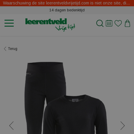
Waarschuwing de site leerentveldvrijetijd.com is niet onze site, dit zijn oplichters.
14 dagen bedenktijd
Terug