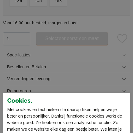
134
146
158
Voor 16:00 uur besteld, morgen in huis!
Selecteer eerst een maat
Plaats in winkelmand
Specificaties
Bestellen en Betalen
Verzending en levering
Retourneren
Cookies.
Gerelateerde producten
Met cookies en technieken die daarop lijken helpen we je
beter en persoonlijker. Dankzij functionele cookies werkt de
website goed. Ze hebben ook een analytische functie. Zo
maken we de website elke dag een beetje beter. We laten je