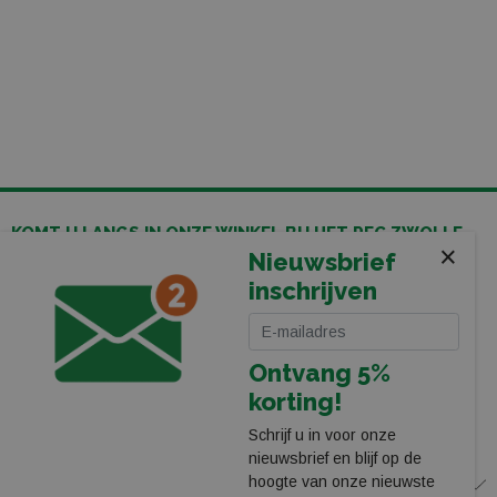
KOMT U LANGS IN ONZE WINKEL BIJ HET PEC ZWOLLE
×
STADION
Nieuwsbrief
Leerentveld Vrije Tijd BV
inschrijven
Stadionplein 13
8025 CP Zwolle
038-4550755
Ontvang 5%
webshop@leerentveldvrijetijd.nl
korting!
Bekijk onze winkel
Schrijf u in voor onze
nieuwsbrief en blijf op de
hoogte van onze nieuwste
WINKEL