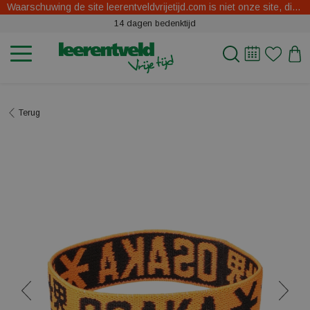
Waarschuwing de site leerentveldvrijetijd.com is niet onze site, dit zijn oplichters.
14 dagen bedenktijd
Terug