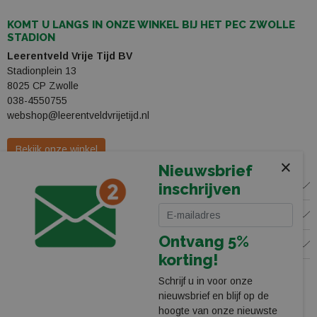
KOMT U LANGS IN ONZE WINKEL BIJ HET PEC ZWOLLE
STADION
Leerentveld Vrije Tijd BV
Stadionplein 13
8025 CP Zwolle
038-4550755
webshop@leerentveldvrijetijd.nl
Bekijk onze winkel
×
Nieuwsbrief
WINKEL
inschrijven
KLANTENSERVICE
Ontvang 5%
VOLG ONS
korting!
Schrijf u in voor onze
nieuwsbrief en blijf op de
hoogte van onze nieuwste