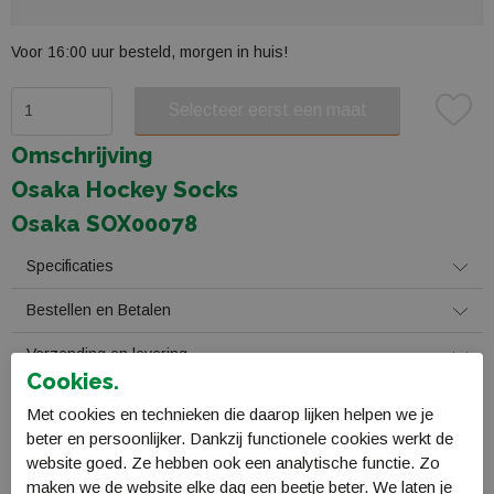
Voor 16:00 uur besteld, morgen in huis!
Selecteer eerst een maat
Plaats in winkelmand
Omschrijving
Osaka Hockey Socks
Osaka SOX00078
Specificaties
Bestellen en Betalen
Verzending en levering
Cookies.
Retourneren
Met cookies en technieken die daarop lijken helpen we je
beter en persoonlijker. Dankzij functionele cookies werkt de
Gerelateerde producten
website goed. Ze hebben ook een analytische functie. Zo
maken we de website elke dag een beetje beter. We laten je