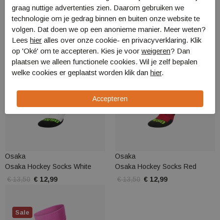
graag nuttige advertenties zien. Daarom gebruiken we
technologie om je gedrag binnen en buiten onze website te
Sale
Sale
volgen. Dat doen we op een anonieme manier. Meer weten?
Lees
hier
alles over onze cookie- en privacyverklaring. Klik
op 'Oké' om te accepteren. Kies je voor
weigeren
? Dan
plaatsen we alleen functionele cookies. Wil je zelf bepalen
welke cookies er geplaatst worden klik dan
hier
.
Osaka
Osaka
Osaka Hockey Socks White
Osaka Hockey Socks Red
€ 13,50
€ 12,99
€ 13,50
€ 12,99
Sale