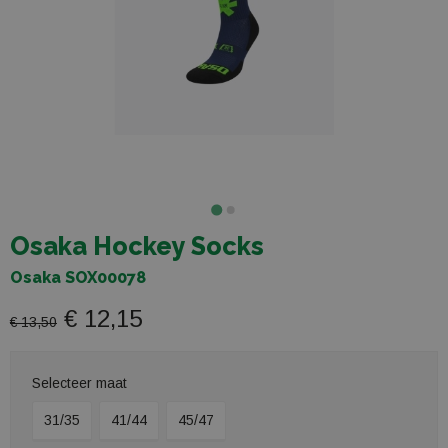
Osaka Hockey Socks
Osaka SOX00078
€ 12,15
€ 13,50
Selecteer maat
31/35
41/44
45/47