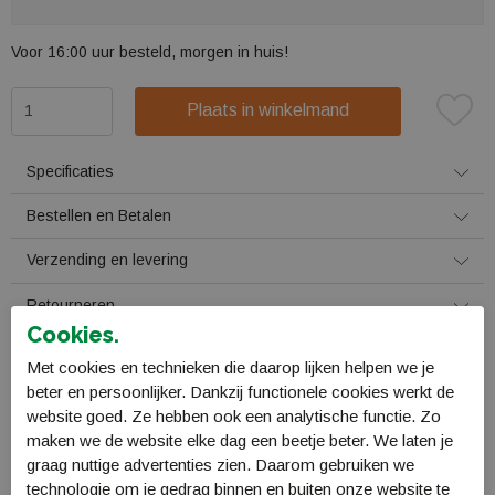
Voor 16:00 uur besteld, morgen in huis!
Plaats in winkelmand
Specificaties
Bestellen en Betalen
Verzending en levering
Retourneren
Cookies.
Gerelateerde producten
Met cookies en technieken die daarop lijken helpen we je
beter en persoonlijker. Dankzij functionele cookies werkt de
website goed. Ze hebben ook een analytische functie. Zo
maken we de website elke dag een beetje beter. We laten je
graag nuttige advertenties zien. Daarom gebruiken we
technologie om je gedrag binnen en buiten onze website te