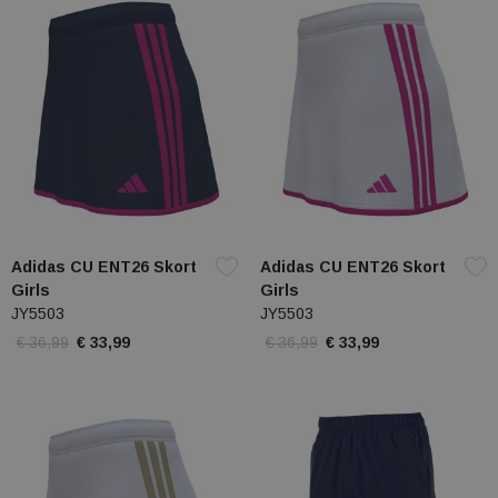
Adidas CU ENT26 Skort
Adidas CU ENT26 Skort
Girls
Girls
JY5503
JY5503
€ 36,99
€ 33,99
€ 36,99
€ 33,99