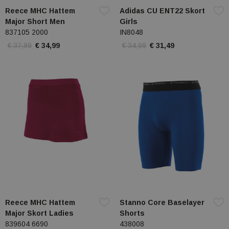
Reece MHC Hattem
Adidas CU ENT22 Skort
Major Short Men
Girls
837105 2000
IN8048
€ 37,99
€ 34,99
€ 34,99
€ 31,49
Reece MHC Hattem
Stanno Core Baselayer
Major Skort Ladies
Shorts
839604 6690
438008