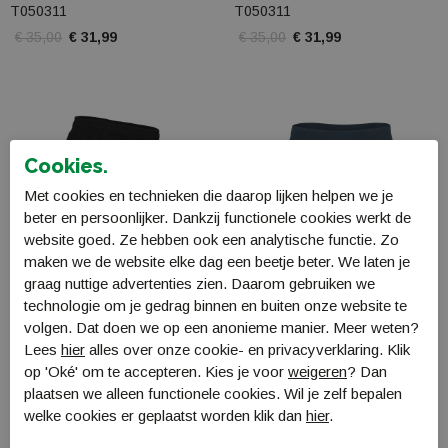
T050311
T050311
€ 35,00
€ 31,99
€ 35,00
€ 31,99
Cookies.
Met cookies en technieken die daarop lijken helpen we je
beter en persoonlijker. Dankzij functionele cookies werkt de
website goed. Ze hebben ook een analytische functie. Zo
maken we de website elke dag een beetje beter. We laten je
graag nuttige advertenties zien. Daarom gebruiken we
technologie om je gedrag binnen en buiten onze website te
volgen. Dat doen we op een anonieme manier. Meer weten?
The Indian Maharadja
The Indian Maharadja
Lees
hier
alles over onze cookie- en privacyverklaring. Klik
Jaipur Boys
Jaipur Girls
op 'Oké' om te accepteren. Kies je voor
weigeren
? Dan
Performance Short
Performance Skirt
plaatsen we alleen functionele cookies. Wil je zelf bepalen
T050311
T060313
welke cookies er geplaatst worden klik dan
hier
.
€ 35,00
€ 31,99
€ 35,00
€ 31,99