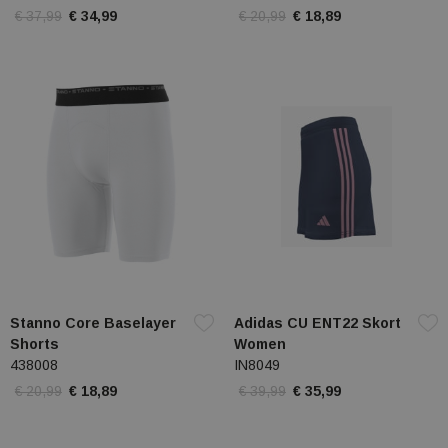
€ 37,99
€ 34,99
€ 20,99
€ 18,89
Stanno Core Baselayer
Adidas CU ENT22 Skort
Shorts
Women
438008
IN8049
€ 20,99
€ 18,89
€ 39,99
€ 35,99