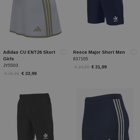
Adidas CU ENT26 Skort
Reece Major Short Men
Girls
837105
JY5503
€ 34,99
€ 31,99
€ 36,99
€ 33,99