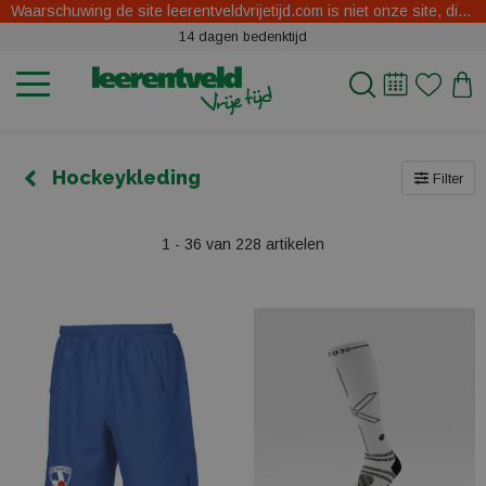
Waarschuwing de site leerentveldvrijetijd.com is niet onze site, dit zijn oplichters.
14 dagen bedenktijd
Hockeykleding
Filter
1 - 36 van 228 artikelen