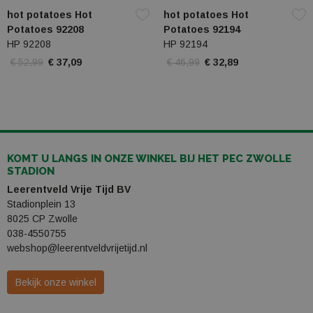
hot potatoes Hot
hot potatoes Hot
Potatoes 92208
Potatoes 92194
HP 92208
HP 92194
€ 52,99
€ 37,09
€ 46,99
€ 32,89
KOMT U LANGS IN ONZE WINKEL BIJ HET PEC ZWOLLE
STADION
Leerentveld Vrije Tijd BV
Stadionplein 13
8025 CP Zwolle
038-4550755
webshop@leerentveldvrijetijd.nl
Bekijk onze winkel