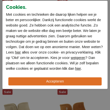
Cookies.
Met cookies en technieken die daarop lijken helpen we je
beter en persoonlijker. Dankzij functionele cookies werkt de
website goed. Ze hebben ook een analytische functie. Zo
maken we de website elke dag een beetje beter. We laten je
graag nuttige advertenties zien. Daarom gebruiken we
technologie om je gedrag binnen en buiten onze website te
volgen. Dat doen we op een anonieme manier. Meer weten?
Lees
hier
alles over onze cookie- en privacyverklaring. Klik
op 'Oké' om te accepteren. Kies je voor
weigeren
? Dan
hot potatoes Hot
hot potatoes Hot
plaatsen we alleen functionele cookies. Wil je zelf bepalen
Potatoes 92109
Potatoes 92207
welke cookies er geplaatst worden klik dan
hier
.
HP 92109
HP 92207
€ 54,99
€ 38,49
€ 52,99
€ 37,09
Sale
Sale