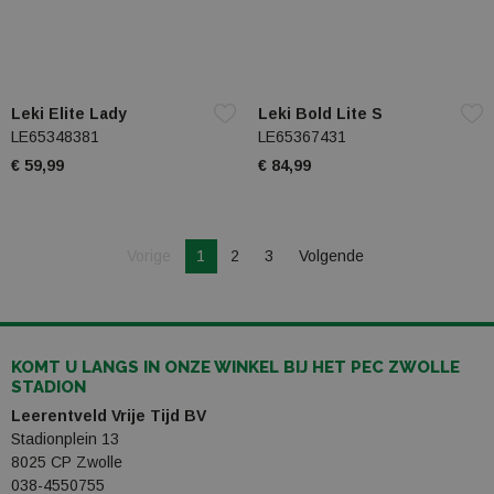
Leki Elite Lady
Leki Bold Lite S
LE65348381
LE65367431
€ 59,99
€ 84,99
Je bent op pagina
Pagina
Vorige
1
2
3
Volgende
Pagina
KOMT U LANGS IN ONZE WINKEL BIJ HET PEC ZWOLLE
STADION
Leerentveld Vrije Tijd BV
Stadionplein 13
8025 CP Zwolle
038-4550755