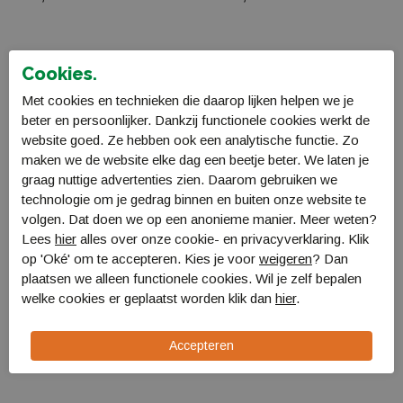
Cookies.
Met cookies en technieken die daarop lijken helpen we je
beter en persoonlijker. Dankzij functionele cookies werkt de
website goed. Ze hebben ook een analytische functie. Zo
maken we de website elke dag een beetje beter. We laten je
graag nuttige advertenties zien. Daarom gebruiken we
technologie om je gedrag binnen en buiten onze website te
volgen. Dat doen we op een anonieme manier. Meer weten?
Lees
hier
alles over onze cookie- en privacyverklaring. Klik
op 'Oké' om te accepteren. Kies je voor
weigeren
? Dan
Head Supershape Team
Leki Rider
plaatsen we alleen functionele cookies. Wil je zelf bepalen
Easy + JRS 7.5 GW CA
LE65344144
welke cookies er geplaatst worden klik dan
hier
.
31450503
€ 19,99
€ 219,99