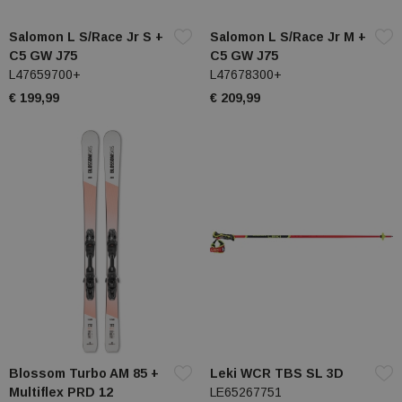
Salomon L S/Race Jr S +
Salomon L S/Race Jr M +
C5 GW J75
C5 GW J75
L47659700+
L47678300+
€ 199,99
€ 209,99
Blossom Turbo AM 85 +
Leki WCR TBS SL 3D
Multiflex PRD 12
LE65267751