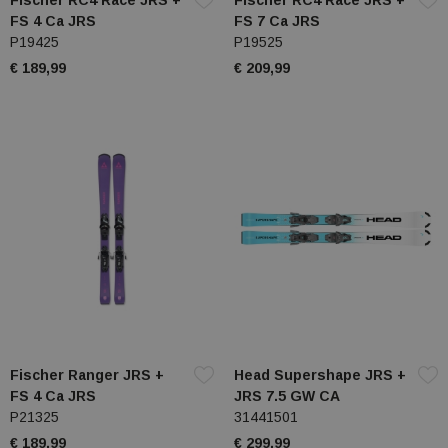
Fischer RC4 Race JRS +
Fischer RC4 Race JRS +
FS 4 Ca JRS
FS 7 Ca JRS
P19425
P19525
€ 189,99
€ 209,99
Fischer Ranger JRS +
Head Supershape JRS +
FS 4 Ca JRS
JRS 7.5 GW CA
P21325
31441501
€ 189,99
€ 299,99