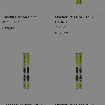
Stöckli Carbon Comp
Fischer RC4 Pro + FS 7
457170437
Ca JRS
P12825
€ 89,99
€ 329,99