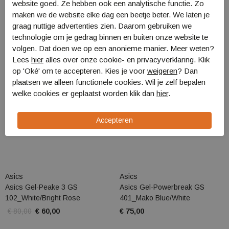
website goed. Ze hebben ook een analytische functie. Zo
maken we de website elke dag een beetje beter. We laten je
graag nuttige advertenties zien. Daarom gebruiken we
technologie om je gedrag binnen en buiten onze website te
Sale
volgen. Dat doen we op een anonieme manier. Meer weten?
Lees
hier
alles over onze cookie- en privacyverklaring. Klik
op 'Oké' om te accepteren. Kies je voor
weigeren
? Dan
plaatsen we alleen functionele cookies. Wil je zelf bepalen
welke cookies er geplaatst worden klik dan
hier
.
Asics
Asics
Asics Gel-Peake 3 GS
Asics Gel-Powerbreak GS
102_White/Bright Rose
401_Mako Blue/White
€ 80,00
€ 60,00
€ 75,00