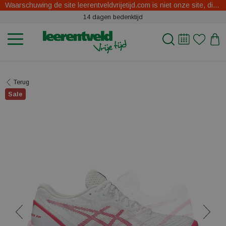
Waarschuwing de site leerentveldvrijetijd.com is niet onze site, dit zijn oplichters.
14 dagen bedenktijd
Terug
Sale