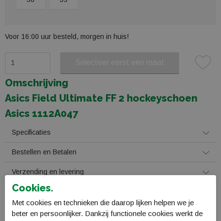
Voor 16:00 uur besteld, morgen in huis!
Selecteer eerst een maat
Plaats in winkelmand
Omschrijving
Asics Field Ultimate FF 2 hockeyschoen
Asics 1112A047
Specificaties
Bestellen en Betalen
Verzending en levering
Cookies.
Retourneren
Met cookies en technieken die daarop lijken helpen we je
beter en persoonlijker. Dankzij functionele cookies werkt de
Gerelateerde producten