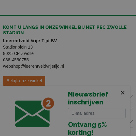
KOMT U LANGS IN ONZE WINKEL BIJ HET PEC ZWOLLE
STADION
Leerentveld Vrije Tijd BV
Stadionplein 13
8025 CP Zwolle
038-4550755
webshop@leerentveldvrijetijd.nl
Bekijk onze winkel
×
Nieuwsbrief
WINKEL
inschrijven
KLANTENSERVICE
VOLG ONS
Ontvang 5%
korting!