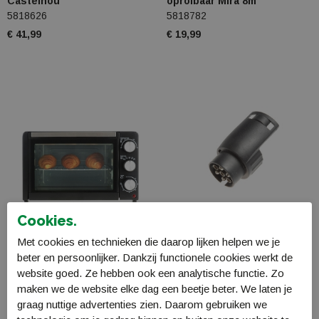
Castelnou
oprolbaar Mira 8m
5818626
5818782
€ 41,99
€ 19,99
Cookies.
Met cookies en technieken die daarop lijken helpen we je
Mestic Oven MHO-120
Gimeg Verloopstekker 7
beter en persoonlijker. Dankzij functionele cookies werkt de
18 Liter 800 watt
polig->13Jeager
website goed. Ze hebben ook een analytische functie. Zo
1503170
4740870
maken we de website elke dag een beetje beter. We laten je
€ 109,99
€ 9,99
graag nuttige advertenties zien. Daarom gebruiken we