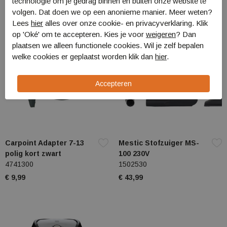
technologie om je gedrag binnen en buiten onze website te
volgen. Dat doen we op een anonieme manier. Meer weten?
Lees
hier
alles over onze cookie- en privacyverklaring. Klik
op 'Oké' om te accepteren. Kies je voor
weigeren
? Dan
plaatsen we alleen functionele cookies. Wil je zelf bepalen
welke cookies er geplaatst worden klik dan
hier
.
Carpoint Adapter 7-13
Mestic Stofzuiger MS-
polig kort zwart
100 230V
4741300
1502530
€ 9,99
€ 43,99