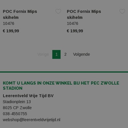
POC Fornix Mips
POC Fornix Mips
skihelm
skihelm
10476
10476
€ 199,99
€ 199,99
Je bent op pagina
Pagina
Vorige
1
2
Volgende
Pagina
KOMT U LANGS IN ONZE WINKEL BIJ HET PEC ZWOLLE
STADION
Leerentveld Vrije Tijd BV
Stadionplein 13
8025 CP Zwolle
038-4550755
webshop@leerentveldvrijetijd.nl