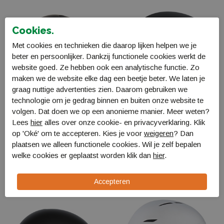
Cookies.
Met cookies en technieken die daarop lijken helpen we je
beter en persoonlijker. Dankzij functionele cookies werkt de
website goed. Ze hebben ook een analytische functie. Zo
maken we de website elke dag een beetje beter. We laten je
graag nuttige advertenties zien. Daarom gebruiken we
technologie om je gedrag binnen en buiten onze website te
volgen. Dat doen we op een anonieme manier. Meer weten?
Lees
hier
alles over onze cookie- en privacyverklaring. Klik
Sinner Montblanc Visor
Head Cinema skihelm
op 'Oké' om te accepteren. Kies je voor
weigeren
? Dan
M
326214
plaatsen we alleen functionele cookies. Wil je zelf bepalen
SIHE-158
€ 179,99
welke cookies er geplaatst worden klik dan
hier
.
€ 159,99