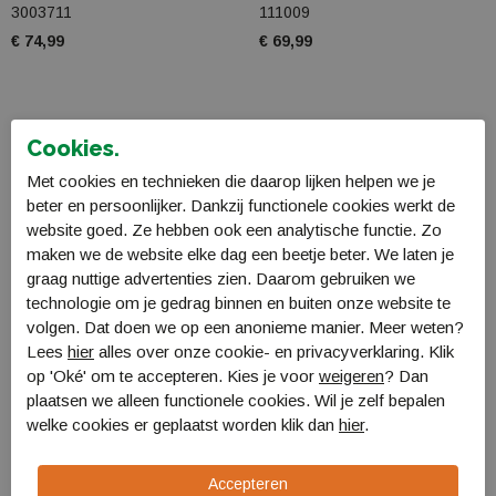
3003711
111009
€ 74,99
€ 69,99
Cookies.
Met cookies en technieken die daarop lijken helpen we je
beter en persoonlijker. Dankzij functionele cookies werkt de
website goed. Ze hebben ook een analytische functie. Zo
maken we de website elke dag een beetje beter. We laten je
graag nuttige advertenties zien. Daarom gebruiken we
technologie om je gedrag binnen en buiten onze website te
volgen. Dat doen we op een anonieme manier. Meer weten?
Lees
hier
alles over onze cookie- en privacyverklaring. Klik
op 'Oké' om te accepteren. Kies je voor
weigeren
? Dan
Ziener Kahli-Z PR lady
Ziener Klenn-Z GTX PR
plaatsen we alleen functionele cookies. Wil je zelf bepalen
glove
glove
welke cookies er geplaatst worden klik dan
hier
.
113010
113036
€ 55,99
€ 69,99