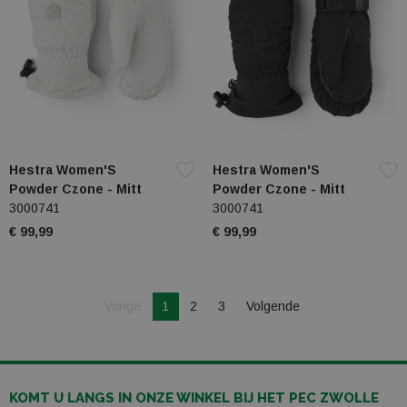
Hestra Women'S
Hestra Women'S
Powder Czone - Mitt
Powder Czone - Mitt
3000741
3000741
€ 99,99
€ 99,99
Je bent op pagina
Pagina
Vorige
1
2
3
Volgende
Pagina
KOMT U LANGS IN ONZE WINKEL BIJ HET PEC ZWOLLE