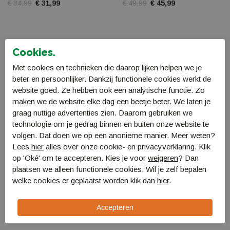
€ 34,99
€ 31,99
€ 49,99
€ 45,99
Cookies.
Met cookies en technieken die daarop lijken helpen we je
beter en persoonlijker. Dankzij functionele cookies werkt de
website goed. Ze hebben ook een analytische functie. Zo
maken we de website elke dag een beetje beter. We laten je
graag nuttige advertenties zien. Daarom gebruiken we
technologie om je gedrag binnen en buiten onze website te
volgen. Dat doen we op een anonieme manier. Meer weten?
Lees
hier
alles over onze cookie- en privacyverklaring. Klik
op 'Oké' om te accepteren. Kies je voor
weigeren
? Dan
The Indian Maharadja
The Indian Maharadja
plaatsen we alleen functionele cookies. Wil je zelf bepalen
Duffel bag PSX4
Duffel bag PSX4
welke cookies er geplaatst worden klik dan
hier
.
10242073
10242074
€ 49,99
€ 45,99
€ 49,99
€ 45,99