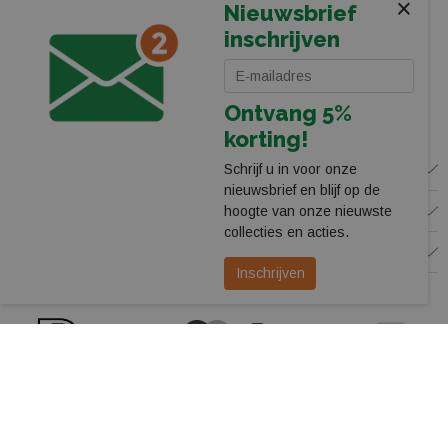
×
Stadionplein 13
Nieuwsbrief
8025 CP Zwolle
inschrijven
038-4550755
webshop@leerentveldvrijetijd.nl
Ontvang 5%
Bekijk onze winkel
korting!
WINKEL
Schrijf u in voor onze
nieuwsbrief en blijf op de
KLANTENSERVICE
hoogte van onze nieuwste
collecties en acties.
VOLG ONS
Inschrijven