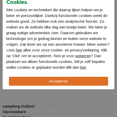
Cookies.
campking Opvouwbare
campking Mini
Met cookies en technieken die daarop lijken helpen we je
Camping handzaag
campingschep met etui
beter en persoonlijker. Dankzij functionele cookies werkt de
6621000
4504400
website goed. Ze hebben ook een analytische functie. Zo
€ 11,99
€ 11,99
maken we de website elke dag een beetje beter. We laten je
graag nuttige advertenties zien. Daarom gebruiken we
technologie om je gedrag binnen en buiten onze website te
volgen. Dat doen we op een anonieme manier. Meer weten?
Lees
hier
alles over onze cookie- en privacyverklaring. Klik
op 'Oké' om te accepteren. Kies je voor
weigeren
? Dan
plaatsen we alleen functionele cookies. Wil je zelf bepalen
welke cookies er geplaatst worden klik dan
hier
.
campking Dubbel
Opvouwbare