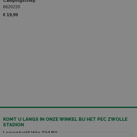
Campingschep
6620220
€ 19,99
KOMT U LANGS IN ONZE WINKEL BIJ HET PEC ZWOLLE
STADION
Leerentveld Vrije Tijd BV