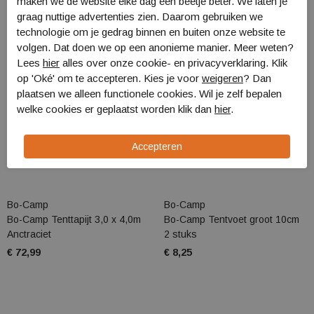
maken we de website elke dag een beetje beter. We laten je
graag nuttige advertenties zien. Daarom gebruiken we
technologie om je gedrag binnen en buiten onze website te
volgen. Dat doen we op een anonieme manier. Meer weten?
Lees
hier
alles over onze cookie- en privacyverklaring. Klik
op 'Oké' om te accepteren. Kies je voor
weigeren
? Dan
plaatsen we alleen functionele cookies. Wil je zelf bepalen
welke cookies er geplaatst worden klik dan
hier
.
Bo-Camp
Bo-Camp
Bo-Camp Tenttapijt 3,0 x 4,0m
Bo-Camp Tentvoet groot 10cm
Anctraciet
2 stuks
€ 72,99
€ 8,25