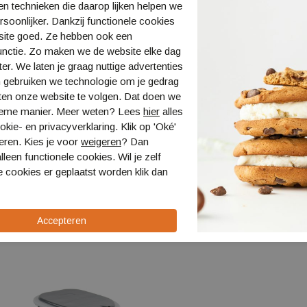
n technieken die daarop lijken helpen we
Specificati
ersoonlijker. Dankzij functionele cookies
Voorzien 
site goed. Ze hebben ook een
Te bevest
unctie. Zo maken we de website elke dag
Inclusief 
ter. We laten je graag nuttige advertenties
 gebruiken we technologie om je gedrag
Specificaties
ten onze website te volgen. Dat doen we
ieme manier. Meer weten? Lees
hier
alles
Bestellen en 
kie- en privacyverklaring. Klik op 'Oké'
Verzending en
eren. Kies je voor
weigeren
? Dan
lleen functionele cookies. Wil je zelf
Retourneren
 cookies er geplaatst worden klik dan