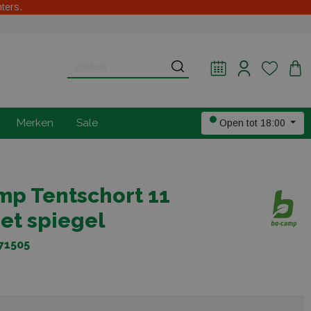
hters.
Merken
Sale
Open tot 18:00
p Tentschort 11
et spiegel
71505