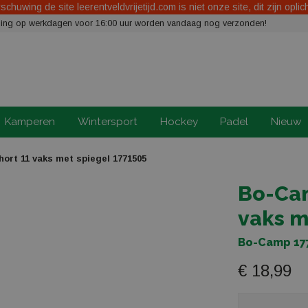
chuwing de site leerentveldvrijetijd.com is niet onze site, dit zijn oplic
elling op werkdagen voor 16:00 uur worden vandaag nog verzonden!
Kamperen
Wintersport
Hockey
Padel
Nieuw
rt 11 vaks met spiegel 1771505
Bo-Cam
vaks m
Bo-Camp 17
€ 18,99