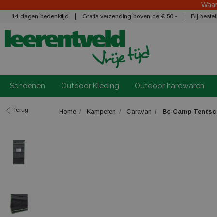
Waars
14 dagen bedenktijd
Gratis verzending boven de € 50,-
Bij best
Schoenen
Outdoor Kleding
Outdoor hardwaren
Terug
Home
Kamperen
Caravan
Bo-Camp Tentscho