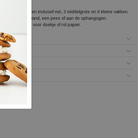
es
van 2 grote vakken inclusief net, 3 middelgrote en 6 kleine vakken.
igen met klittenband, een pees of aan de ophangogen.
elastische lijntjes voor doekje of rol papier.
Betalen
 levering