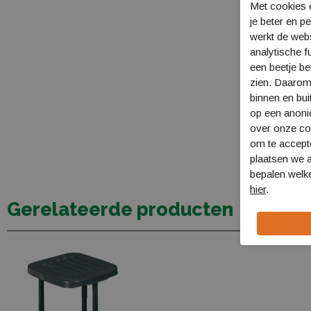
Met cookies e
je beter en p
werkt de web
analytische f
een beetje be
zien. Daarom
binnen en bui
op een anon
over onze coo
om te accept
plaatsen we a
bepalen welke
hier
.
Gerelateerde producten