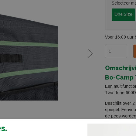
Selecteer m
One Size
Voor 16:00 uur 
Omschrijv
Bo-Camp T
Een multifuncti
Two-Tone 600D 
Beschikt over 2
spiegel. Eenvou
de pees worden 
tentstok of met
s.
fixatie.