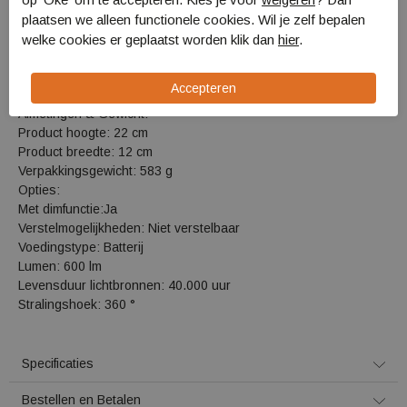
BatteryGuard™-functie, die beschermt tegen
plaatsen we alleen functionele cookies. Wil je zelf bepalen
corrosie en ontlading, voor een langere
welke cookies er geplaatst worden klik dan
hier
.
levensduur van de batterij.
Specificaties Coleman BatteryGuard 600L
Lantern black lamp:
Afmetingen & Gewicht:
Product hoogte: 22 cm
Product breedte: 12 cm
Verpakkingsgewicht: 583 g
Opties:
Met dimfunctie:Ja
Verstelmogelijkheden: Niet verstelbaar
Voedingstype: Batterij
Lumen: 600 lm
Levensduur lichtbronnen: 40.000 uur
Stralingshoek: 360 °
Specificaties
Bestellen en Betalen