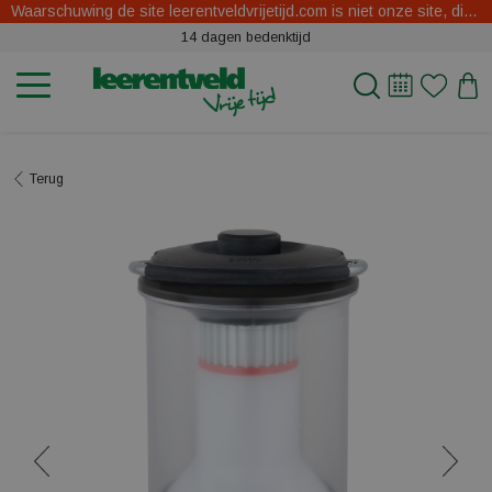
Waarschuwing de site leerentveldvrijetijd.com is niet onze site, dit zijn oplichters.
14 dagen bedenktijd
Terug