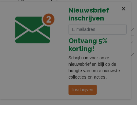
×
Nieuwsbrief
Bekijk onze winkel
inschrijven
WINKEL
Ontvang 5%
KLANTENSERVICE
korting!
VOLG ONS
Schrijf u in voor onze
nieuwsbrief en blijf op de
hoogte van onze nieuwste
collecties en acties.
Inschrijven
© 2026 Leerentveld Vrijetijd
Privacy
Algemene Voorwaarden
Ontwikkeld door Factif