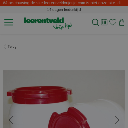
Waarschuwing de site leerentveldvrijetijd.com is niet onze site, dit zijn oplichters.
14 dagen bedenktijd
Terug