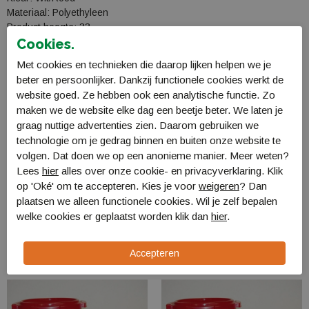
Materiaal: Polyethyleen
Product hoogte: 33
Product diameter: 27
Cookies.
Netto gewicht: 0,95 kg
Met cookies en technieken die daarop lijken helpen we je
beter en persoonlijker. Dankzij functionele cookies werkt de
Specificaties
website goed. Ze hebben ook een analytische functie. Zo
maken we de website elke dag een beetje beter. We laten je
Bestellen en Betalen
graag nuttige advertenties zien. Daarom gebruiken we
technologie om je gedrag binnen en buiten onze website te
Verzending en levering
volgen. Dat doen we op een anonieme manier. Meer weten?
Retourneren
Lees
hier
alles over onze cookie- en privacyverklaring. Klik
op 'Oké' om te accepteren. Kies je voor
weigeren
? Dan
plaatsen we alleen functionele cookies. Wil je zelf bepalen
Gerelateerde producten
welke cookies er geplaatst worden klik dan
hier
.