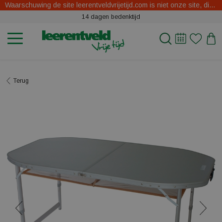
Waarschuwing de site leerentveldvrijetijd.com is niet onze site, dit zijn oplichters.
14 dagen bedenktijd
Terug