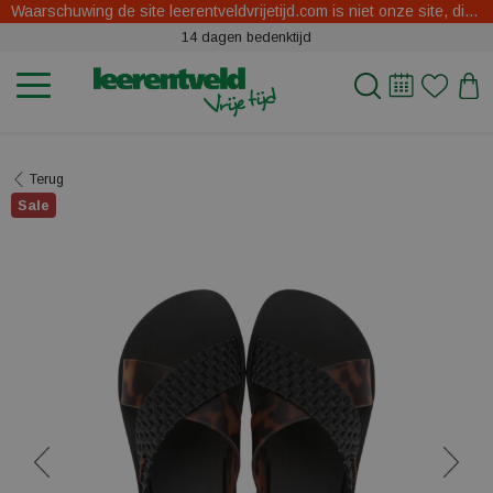
Waarschuwing de site leerentveldvrijetijd.com is niet onze site, dit zijn oplichters.
14 dagen bedenktijd
Terug
Sale