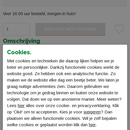
Voor 16:00 uur besteld, morgen in huis!
Selecteer eerst een maat
Plaats in winkelmand
Omschrijving
Ipanema Sense slippers
Cookies.
Ipanema IP 27214
Met cookies en technieken die daarop lijken helpen we je
beter en persoonlijker. Dankzij functionele cookies werkt de
Specificaties
website goed. Ze hebben ook een analytische functie. Zo
maken we de website elke dag een beetje beter. We laten je
Bestellen en Betalen
graag nuttige advertenties zien. Daarom gebruiken we
technologie om je gedrag binnen en buiten onze website te
Verzending en levering
volgen. Dat doen we op een anonieme manier. Meer weten?
Retourneren
Lees
hier
alles over onze cookie- en privacyverklaring. Klik
op 'Oké' om te accepteren. Kies je voor
weigeren
? Dan
plaatsen we alleen functionele cookies. Wil je zelf bepalen
Gerelateerde producten
welke cookies er geplaatst worden klik dan
hier
.