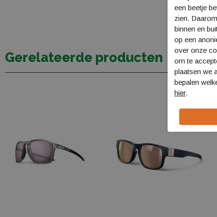
een beetje be
zien. Daarom
binnen en bui
op een anon
over onze coo
Gerelateerde producten
om te accept
plaatsen we a
bepalen welke
hier
.