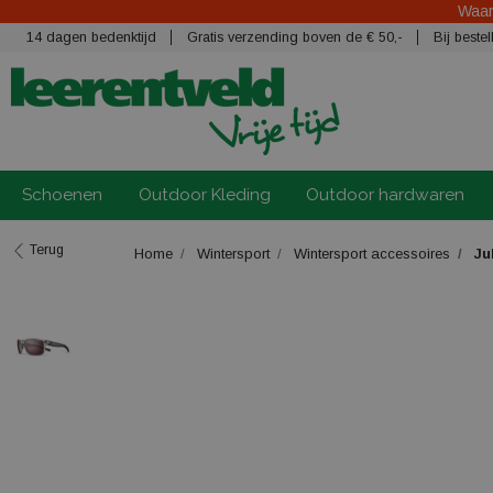
Waars
14 dagen bedenktijd
Gratis verzending boven de € 50,-
Bij best
Schoenen
Outdoor Kleding
Outdoor hardwaren
Terug
Home
Wintersport
Wintersport accessoires
Jul