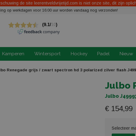
chuwing de site leerentveldvrijetijd.com is niet onze site, dit zijn oplic
elling op werkdagen voor 16:00 uur worden vandaag nog verzonden!
Kamperen
Wintersport
Hockey
Padel
Nieuw
bo Renegade grijs / zwart spectron hd 3 polarized zilver flash J49
Julbo
Julbo J4999
€ 154,99
Selecteer m