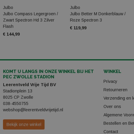
Julbo
Julbo
Julbo Compass Legergroen /
Julbo Better M Donkerblauw /
Zwart Spectron Hd 3 Zilver
Roze Spectron 3
Flash
€ 119,99
€ 144,99
KOMT U LANGS IN ONZE WINKEL BIJ HET
WINKEL
PEC ZWOLLE STADION
Privacy
Leerentveld Vrije Tijd BV
Retourneren
Stadionplein 13
8025 CP Zwolle
Verzending en l
038-4550755
Over ons
webshop@leerentveldvrijetijd.nl
Algemene Voor
Bestellen en Be
Bekijk onze winkel
Contact