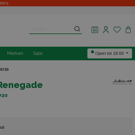
hters.
Merken
Sale
Open tot 18:00
99720
 Renegade
720
aat