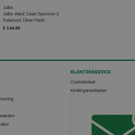
Julbo
Julbo Ward Zwart Spectron 3
Polarized Zilver Flash
€ 144,99
KLANTENSERVICE
Cookiebeleid
Kindergarantieplan
evering
Gas omwisselpunt
Verhuur
waarden
Ski/Snowboard onderhoud
talen