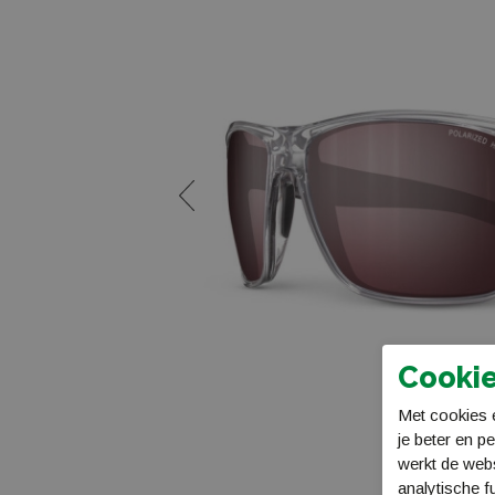
Cookie
Met cookies e
je beter en p
werkt de web
analytische f