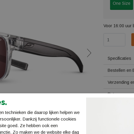
One Size
Voor 16:00 uur 
Specificaties
Bestellen en 
Verzending en
Retourneren
s.
n technieken die daarop lijken helpen we
ersoonlijker. Dankzij functionele cookies
site goed. Ze hebben ook een
unctie. Zo maken we de website elke dag