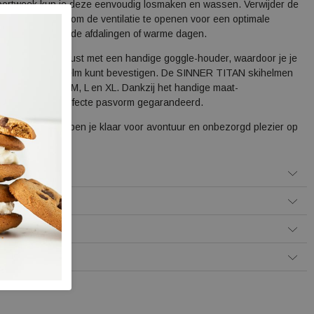
portweek kun je deze eenvoudig losmaken en wassen. Verwijder de
s in de voering om de ventilatie te openen voor een optimale
 tijdens inspannende afdalingen of warme dagen.
 is ook uitgerust met een handige goggle-houder, waardoor je je
il stevig aan de helm kunt bevestigen. De SINNER TITAN skihelmen
r in de maten S, M, L en XL. Dankzij het handige maat-
teem is een perfecte pasvorm gegarandeerd.
ITAN skihelm ben je klaar voor avontuur en onbezorgd plezier op
Betalen
 levering