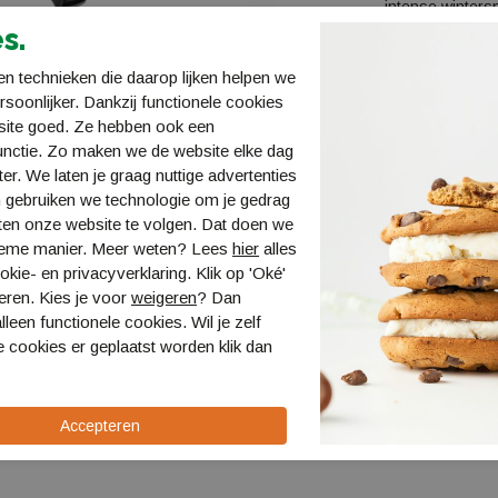
intense winters
rubberen hoesje
s.
luchtcirculatie
n technieken die daarop lijken helpen we
De SINNER TITAN
ersoonlijker. Dankzij functionele cookies
favoriete skibr
site goed. Ze hebben ook een
zijn beschikbaa
unctie. Zo maken we de website elke dag
aanpassingssys
ter. We laten je graag nuttige advertenties
 gebruiken we technologie om je gedrag
Met de SINNER T
ten onze website te volgen. Dat doen we
de piste.
ieme manier. Meer weten? Lees
hier
alles
kie- en privacyverklaring. Klik op 'Oké'
Specificaties
eren. Kies je voor
weigeren
? Dan
Bestellen en 
lleen functionele cookies. Wil je zelf
 cookies er geplaatst worden klik dan
Verzending en
Retourneren