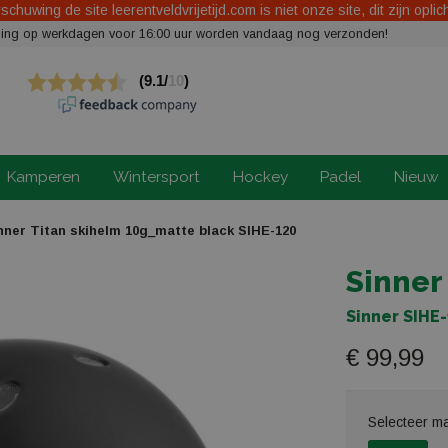
chuwing de site leerentveldvrijetijd.com is niet onze site, dit zijn oplic
elling op werkdagen voor 16:00 uur worden vandaag nog verzonden!
Kamperen
Wintersport
Hockey
Padel
Nieuw
nner Titan skihelm 10g_matte black SIHE-120
Sinner
Sinner SIHE
€ 99,99
Selecteer m