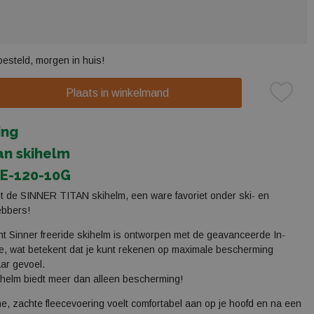
besteld, morgen in huis!
Plaats in winkelmand
ing
an skihelm
HE-120-10G
 de SINNER TITAN skihelm, een ware favoriet onder ski- en
ebbers!
ht Sinner freeride skihelm is ontworpen met de geavanceerde In-
e, wat betekent dat je kunt rekenen op maximale bescherming
ar gevoel.
helm biedt meer dan alleen bescherming!
e, zachte fleecevoering voelt comfortabel aan op je hoofd en na een