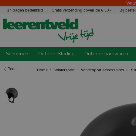
Waars
14 dagen bedenktijd
Gratis verzending boven de € 50,-
Bij best
Schoenen
Outdoor Kleding
Outdoor hardwaren
Terug
Home
Wintersport
Wintersport accessoires
Si