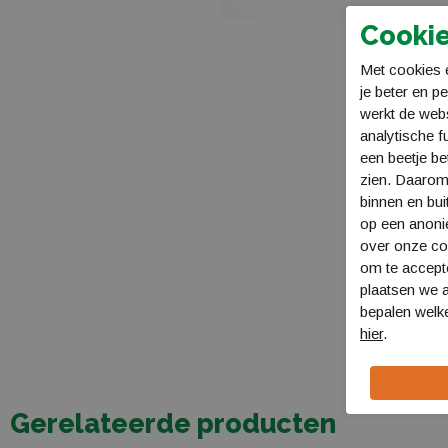
Cookie
Met cookies e
je beter en p
werkt de web
analytische f
een beetje be
zien. Daarom
binnen en bui
op een anon
over onze coo
om te accept
plaatsen we a
bepalen welke
hier
.
Gerelateerde producten