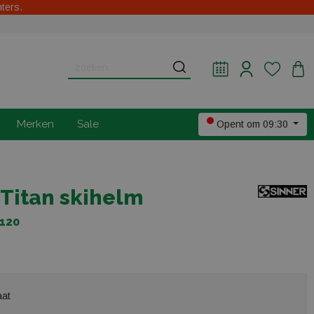
hters.
Merken
Sale
Opent om 09:30
 Titan skihelm
-120
aat