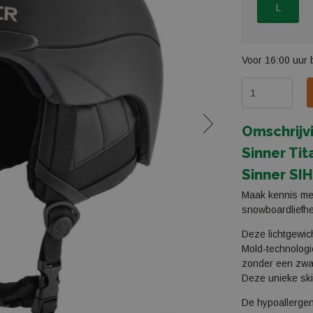
L
Voor 16:00 uur 
Omschrijv
Sinner Tit
Sinner SI
Maak kennis met
snowboardliefh
Deze lichtgewic
Mold-technologi
zonder een zwa
Deze unieke ski
De hypoallergen