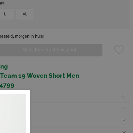
aat
L
XL
besteld, morgen in huis!
Selecteer eerst een maat
Plaats in winkelmand
ing
 Team 19 Woven Short Men
K4799
Betalen
 levering