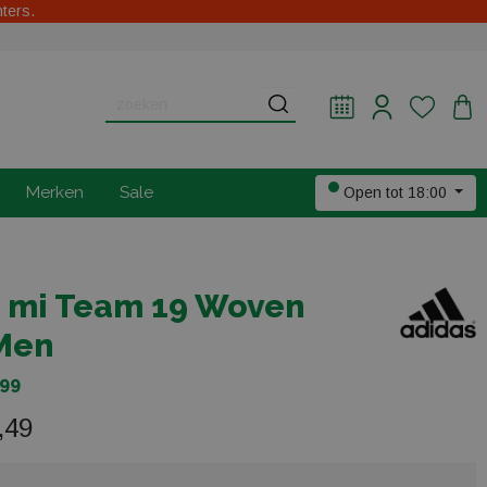
hters.
Merken
Sale
Open tot 18:00
 mi Team 19 Woven
Men
799
,49