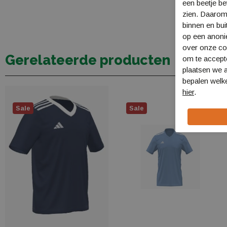
een beetje be
zien. Daarom
binnen en bui
op een anon
over onze coo
Gerelateerde producten
om te accept
plaatsen we a
bepalen welke
hier
.
Sale
Sale