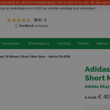
chuwing de site leerentveldvrijetijd.com is niet onze site, dit zijn oplic
elling op werkdagen voor 16:00 uur worden vandaag nog verzonden!
Kamperen
Wintersport
Hockey
Padel
Nieuw
m 19 Woven Short Men blue - white EK4799
Adidas
Short 
Adidas EK4
€ 40
€ 44,99