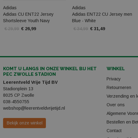
Adidas
Adidas
Adidas CU ENT22 Jersey
Adidas ENT22 CU Jersey men
Shortsleeve Youth Navy
Blue - White
€ 29,99
€ 26,99
€ 34,99
€ 31,49
KOMT U LANGS IN ONZE WINKEL BIJ HET
WINKEL
PEC ZWOLLE STADION
Privacy
Leerentveld Vrije Tijd BV
Retourneren
Stadionplein 13
8025 CP Zwolle
Verzending en l
038-4550755
Over ons
webshop@leerentveldvrijetijd.nl
Algemene Voor
Bestellen en Be
Bekijk onze winkel
Contact