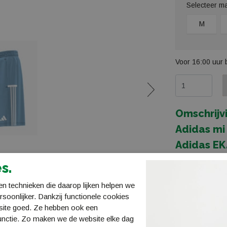
Selecteer m
M
Voor 16:00 uur 
Omschrijv
Adidas mi
Adidas E
Specificaties
s.
Bestellen en 
n technieken die daarop lijken helpen we
ersoonlijker. Dankzij functionele cookies
Verzending en
site goed. Ze hebben ook een
unctie. Zo maken we de website elke dag
Retourneren