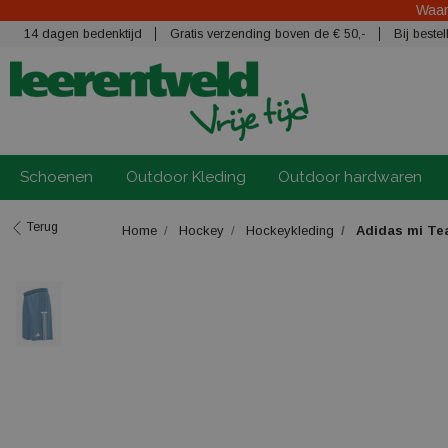
Waars
14 dagen bedenktijd
Gratis verzending boven de € 50,-
Bij best
Schoenen
Outdoor Kleding
Outdoor hardwaren
Terug
Home
Hockey
Hockeykleding
Adidas mi Tea