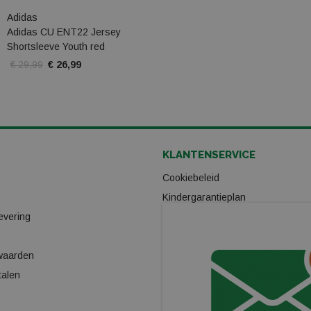
Adidas
Adidas CU ENT22 Jersey
Shortsleeve Youth red
€ 29,99
€ 26,99
KLANTENSERVICE
Cookiebeleid
Kindergarantieplan
evering
Gas omwisselpunt
Verhuur
waarden
Ski/Snowboard onderhoud
talen