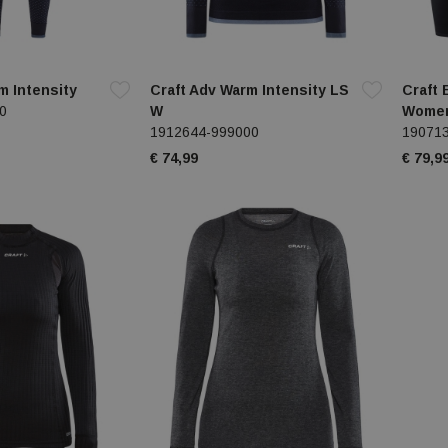
m Intensity
Craft Adv Warm Intensity LS
Craft
0
W
Wome
1912644-999000
19071
€ 74,99
€ 79,9