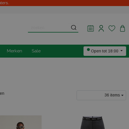
hters.
Merken
Sale
Open tot 18:00
len
36 items