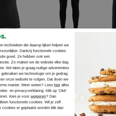
s.
Extreme X Rn
Craft Core Dry Active
Craft 
n technieken die daarop lijken helpen we
Comfort Pant W
Comfo
ersoonlijker. Dankzij functionele cookies
0
1911163-B999000
19111
site goed. Ze hebben ook een
€ 49,99
€ 54,9
unctie. Zo maken we de website elke dag
ter. We laten je graag nuttige advertenties
 gebruiken we technologie om je gedrag
ten onze website te volgen. Dat doen we
ieme manier. Meer weten? Lees
hier
alles
kie- en privacyverklaring. Klik op 'Oké'
eren. Kies je voor
weigeren
? Dan
lleen functionele cookies. Wil je zelf
 cookies er geplaatst worden klik dan