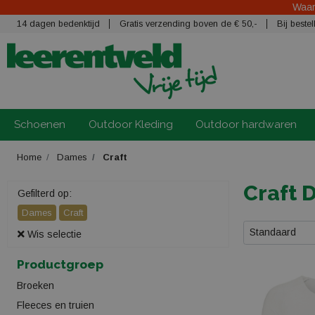
Waars
14 dagen bedenktijd
Gratis verzending boven de € 50,-
Bij best
Schoenen
Outdoor Kleding
Outdoor hardwaren
Home
Dames
Craft
Craft 
Gefilterd op:
Dames
Craft
Standaard
Wis selectie
Productgroep
Broeken
Fleeces en truien