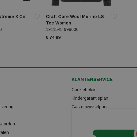
Extreme X Cn
Craft Core Wool Merino LS
Tee Women
0
1911548 998000
€ 74,99
KLANTENSERVICE
Cookiebeleid
Kindergarantieplan
evering
Gas omwisselpunt
Verhuur
waarden
Ski/Snowboard onderhoud
talen