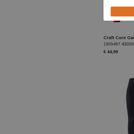
Jack wolfskin
Kjus
Leki
Craft Core Ga
1909497 43000
Lowa
€ 44,99
Luhta
Maier sports
Meindl
Merrell
Nordica
Olang