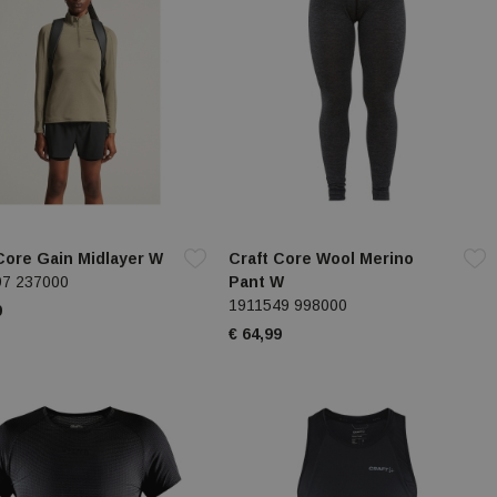
Core Gain Midlayer W
Craft Core Wool Merino
97 237000
Pant W
1911549 998000
9
€ 64,99