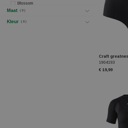
Blossom
Maat
0
Bolle
Kleur
0
Cmp
Columbia
Craft
Craft greatne
1904193
Didriksons 1913
€ 19,99
Eider
Elan
Falke
Fischer
Fjällräven