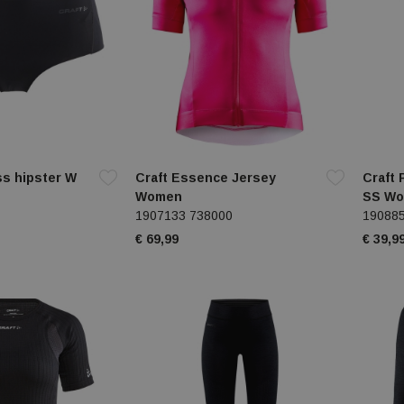
ss hipster W
Craft Essence Jersey
Craft 
Women
SS W
1907133 738000
19088
€ 69,99
€ 39,9