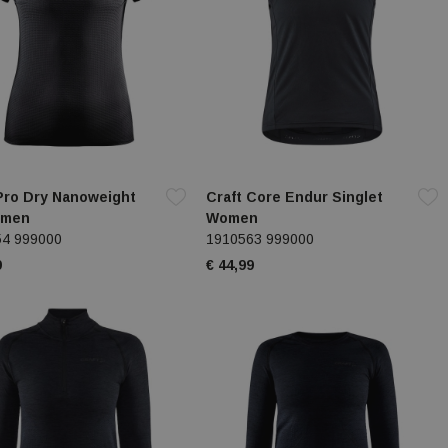
Pro Dry Nanoweight
Craft Core Endur Singlet
omen
Women
54 999000
1910563 999000
9
€ 44,99