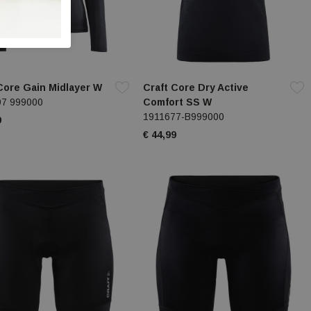
Core Gain Midlayer W
Craft Core Dry Active
97 999000
Comfort SS W
1911677-B999000
9
€ 44,99