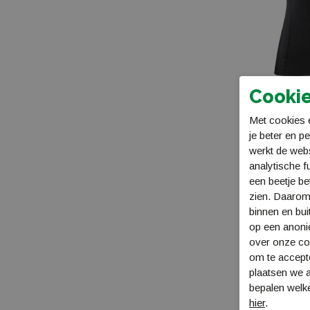
Grisport
Hanwag
Hatland
Cookie
Head
Craft Active 
Met cookies e
SS W
Helly hansen
je beter en p
1909672 99900
werkt de web
€ 54,99
Hestra
analytische f
een beetje be
Hot potatoes
zien. Daarom
binnen en bui
Icebreaker
op een anon
over onze coo
Icepeak
om te accept
plaatsen we a
Ipanema
bepalen welke
hier
.
J. lindeberg