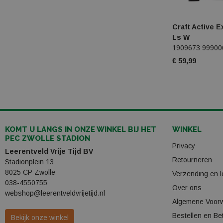
Schöffel
Craft Active 
Sinner
Ls W
1909673 99900
Smartwool
€ 59,99
Stanno
Stöckli
Stox energy socks
KOMT U LANGS IN ONZE WINKEL BIJ HET
WINKEL
Tecnica
PEC ZWOLLE STADION
Privacy
Leerentveld Vrije Tijd BV
Tenson
Retourneren
Stadionplein 13
8025 CP Zwolle
Verzending en l
Teva
038-4550755
Over ons
webshop@leerentveldvrijetijd.nl
The indian maharadja
Algemene Voor
Bestellen en Be
Bekijk onze winkel
The north face