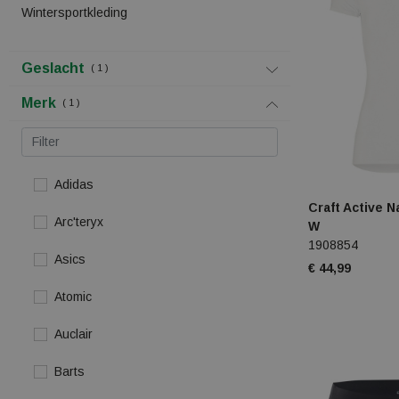
Wintersportkleding
Geslacht
1
Merk
1
Adidas
Craft Active 
Arc'teryx
W
1908854
Asics
€ 44,99
Atomic
Auclair
Barts