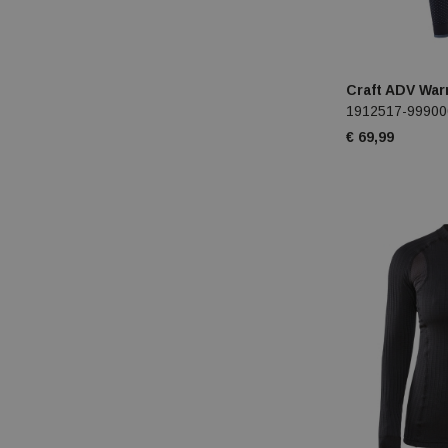
On
Osprey
Craft ADV War
Peak performance
1912517-99900
Pinewood
€ 69,99
Poc
Poederbaas
Rab
Reece
Reef
Royal robbins
Salomon