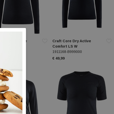
Core Dry Active
Craft Core Dry Active
rt HZ W
Comfort LS W
67-B999000
1911168-B999000
9
€ 49,99