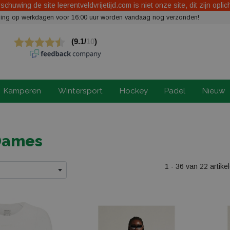
chuwing de site leerentveldvrijetijd.com is niet onze site, dit zijn oplic
elling op werkdagen voor 16:00 uur worden vandaag nog verzonden!
Kamperen
Wintersport
Hockey
Padel
Nieuw
Dames
1 - 36 van 22 artike