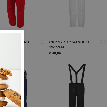
ki Salopette Kids
CMP Ski Salopette Kids
94
3W15994
9
€ 49,99