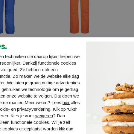
s.
ette Kids
CMP Ski Salopette Kids
CMP S
n technieken die daarop lijken helpen we
3W15994
3W159
ersoonlijker. Dankzij functionele cookies
€ 49,99
€ 49,9
site goed. Ze hebben ook een
unctie. Zo maken we de website elke dag
ter. We laten je graag nuttige advertenties
 gebruiken we technologie om je gedrag
ten onze website te volgen. Dat doen we
ieme manier. Meer weten? Lees
hier
alles
kie- en privacyverklaring. Klik op 'Oké'
eren. Kies je voor
weigeren
? Dan
lleen functionele cookies. Wil je zelf
 cookies er geplaatst worden klik dan