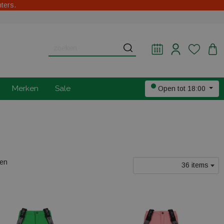
hters.
Merken
Sale
Open tot 18:00
len
36 items