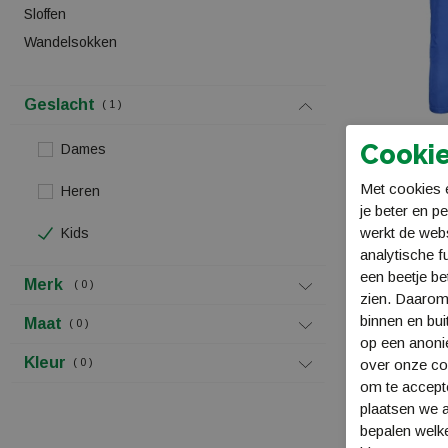
Sloffen
Wandelsokken
Geslacht
1
Cookie
Dames
CMP Ski Salop
Met cookies e
Heren
3W15994
je beter en p
€ 49,99
werkt de web
Kids
analytische f
een beetje be
Merk
0
zien. Daarom
binnen en bui
Maat
0
op een anon
Kleur
0
over onze coo
om te accept
plaatsen we a
bepalen welke