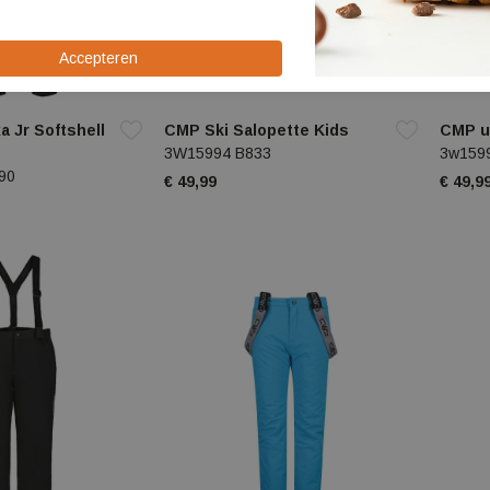
a Jr Softshell
CMP Ski Salopette Kids
CMP un
3W15994 B833
3w159
990
€ 49,99
€ 49,9