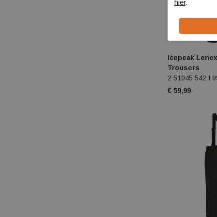
hier
.
Icepeak Lenex
Trousers
2 51045 542 I 
€ 59,99