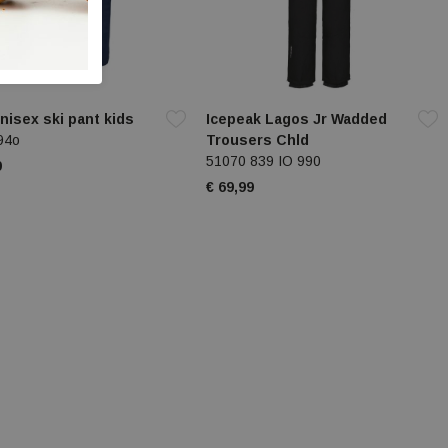
isex ski pant kids
Icepeak Lagos Jr Wadded
94o
Trousers Chld
51070 839 IO 990
9
€ 69,99