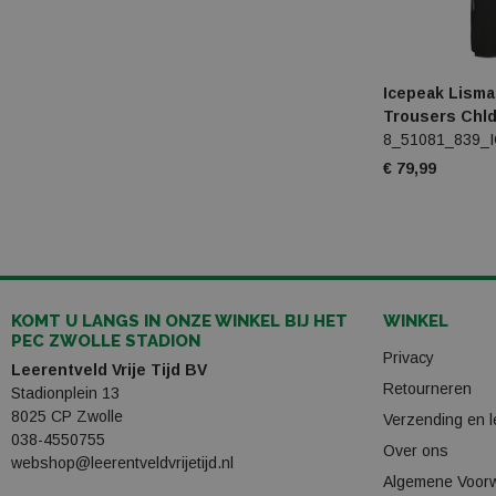
Icepeak Lisma
Trousers Chl
8_51081_839_
€ 79,99
KOMT U LANGS IN ONZE WINKEL BIJ HET
WINKEL
PEC ZWOLLE STADION
Privacy
Leerentveld Vrije Tijd BV
Retourneren
Stadionplein 13
8025 CP Zwolle
Verzending en l
038-4550755
Over ons
webshop@leerentveldvrijetijd.nl
Algemene Voor