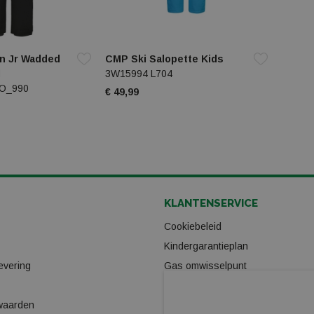
n Jr Wadded
CMP Ski Salopette Kids
d
3W15994 L704
IO_990
€ 49,99
KLANTENSERVICE
Cookiebeleid
Kindergarantieplan
evering
Gas omwisselpunt
Verhuur
waarden
Ski/Snowboard onderhoud