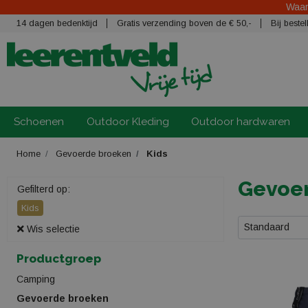
Waars
14 dagen bedenktijd
Gratis verzending boven de € 50,-
Bij best
Schoenen
Outdoor Kleding
Outdoor hardwaren
Home
Gevoerde broeken
Kids
Gevoer
Gefilterd op:
Kids
Standaard
Wis selectie
Productgroep
Camping
Gevoerde broeken