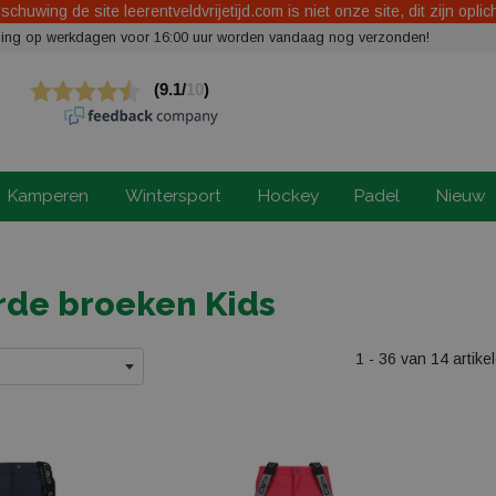
chuwing de site leerentveldvrijetijd.com is niet onze site, dit zijn oplic
elling op werkdagen voor 16:00 uur worden vandaag nog verzonden!
Kamperen
Wintersport
Hockey
Padel
Nieuw
de broeken Kids
1 - 36 van 14 artike