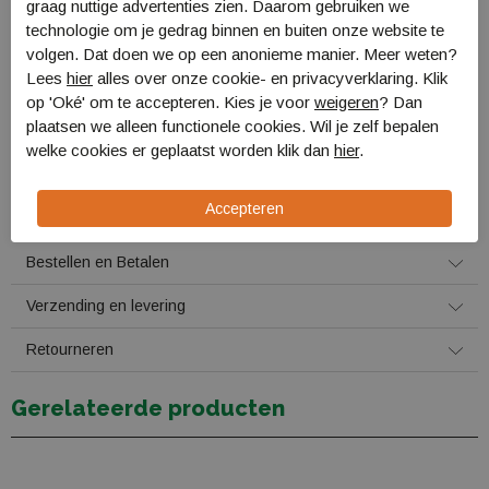
graag nuttige advertenties zien. Daarom gebruiken we
Verstelbare opbergruimte met elastiek aan de voorkant
technologie om je gedrag binnen en buiten onze website te
Compressiebanden aan de onderkant
volgen. Dat doen we op een anonieme manier. Meer weten?
Intern vak voor hydratatiereservoir
Lees
hier
alles over onze cookie- en privacyverklaring. Klik
Intern mesh ritsvak met sleutelclip
Opbergbare ijsbijlbevestiging met elastiek
op 'Oké' om te accepteren. Kies je voor
weigeren
? Dan
Bevestiging voor wandelstokken
plaatsen we alleen functionele cookies. Wil je zelf bepalen
Bevestiging voor een LidLock fietshelm
welke cookies er geplaatst worden klik dan
hier
.
Bevestiging voor een knipperlicht
Specificaties
Bestellen en Betalen
Verzending en levering
Retourneren
Gerelateerde producten