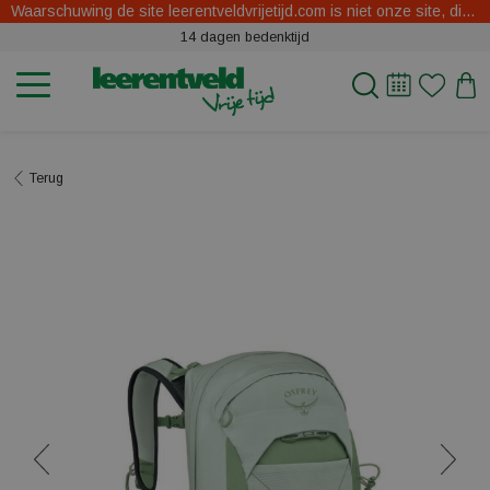
Waarschuwing de site leerentveldvrijetijd.com is niet onze site, dit zijn oplichters.
14 dagen bedenktijd
Terug