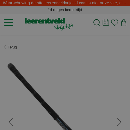
Waarschuwing de site leerentveldvrijetijd.com is niet onze site, dit zijn oplichters.
14 dagen bedenktijd
Terug