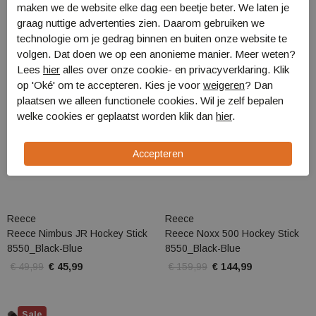
maken we de website elke dag een beetje beter. We laten je
graag nuttige advertenties zien. Daarom gebruiken we
Sale
Sale
technologie om je gedrag binnen en buiten onze website te
volgen. Dat doen we op een anonieme manier. Meer weten?
Lees
hier
alles over onze cookie- en privacyverklaring. Klik
op 'Oké' om te accepteren. Kies je voor
weigeren
? Dan
plaatsen we alleen functionele cookies. Wil je zelf bepalen
welke cookies er geplaatst worden klik dan
hier
.
Reece
Reece
Reece Nimbus JR Hockey Stick
Reece Noxx 500 Hockey Stick
8550_Black-Blue
8550_Black-Blue
€ 49,99
€ 45,99
€ 159,99
€ 144,99
Sale