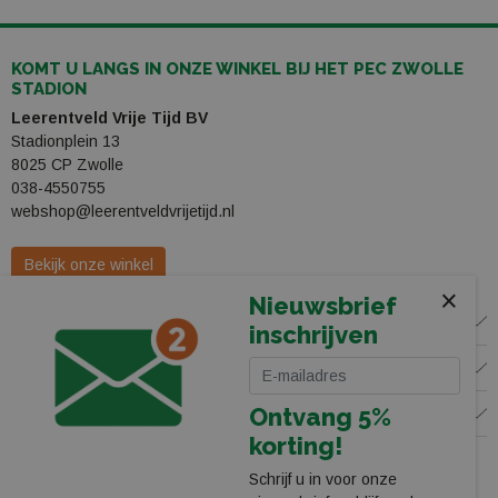
KOMT U LANGS IN ONZE WINKEL BIJ HET PEC ZWOLLE
STADION
Leerentveld Vrije Tijd BV
Stadionplein 13
8025 CP Zwolle
038-4550755
webshop@leerentveldvrijetijd.nl
Bekijk onze winkel
×
Nieuwsbrief
WINKEL
inschrijven
KLANTENSERVICE
Ontvang 5%
VOLG ONS
korting!
Schrijf u in voor onze