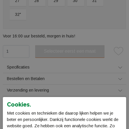
27"
28"
29"
30"
31"
32"
Voor 16:00 uur besteld, morgen in huis!
Selecteer eerst een maat
Plaats in winkelmand
Specificaties
Bestellen en Betalen
Verzending en levering
Retourneren
Cookies.
Met cookies en technieken die daarop lijken helpen we je
Gerelateerde producten
beter en persoonlijker. Dankzij functionele cookies werkt de
website goed. Ze hebben ook een analytische functie. Zo