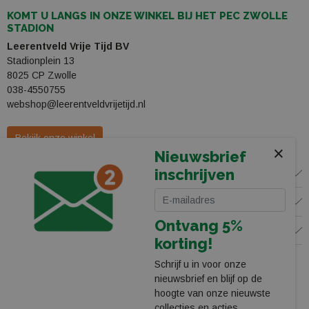
KOMT U LANGS IN ONZE WINKEL BIJ HET PEC ZWOLLE
STADION
Leerentveld Vrije Tijd BV
Stadionplein 13
8025 CP Zwolle
038-4550755
webshop@leerentveldvrijetijd.nl
Bekijk onze winkel
×
Nieuwsbrief
inschrijven
WINKEL
KLANTENSERVICE
Ontvang 5%
VOLG ONS
korting!
Schrijf u in voor onze
nieuwsbrief en blijf op de
hoogte van onze nieuwste
collecties en acties.