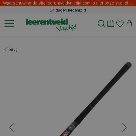
Waarschuwing de site leerentveldvrijetijd.com is niet onze site, dit zijn oplichters.
14 dagen bedenktijd
Terug