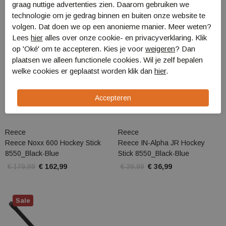
Sale
Sale
graag nuttige advertenties zien. Daarom gebruiken we
technologie om je gedrag binnen en buiten onze website te
volgen. Dat doen we op een anonieme manier. Meer weten?
Lees
hier
alles over onze cookie- en privacyverklaring. Klik
op 'Oké' om te accepteren. Kies je voor
weigeren
? Dan
plaatsen we alleen functionele cookies. Wil je zelf bepalen
welke cookies er geplaatst worden klik dan
hier
.
Reece
Reece
Reece Noxx 600 Hockey Stick
Reece IN-Alpha JR Hockey
8550_Black-Blue
Stick 8550_Black-Blue
€ 179,99
€ 162,99
€ 39,99
€ 36,99
Sale