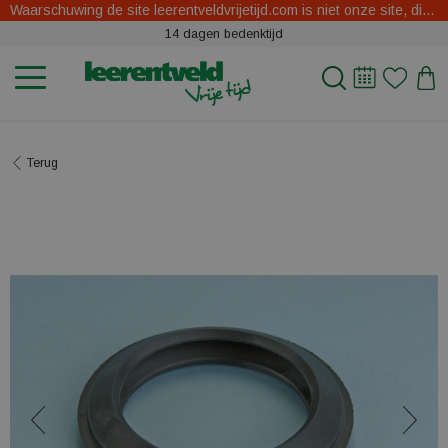
Waarschuwing de site leerentveldvrijetijd.com is niet onze site, dit zijn oplichters.
14 dagen bedenktijd
Terug