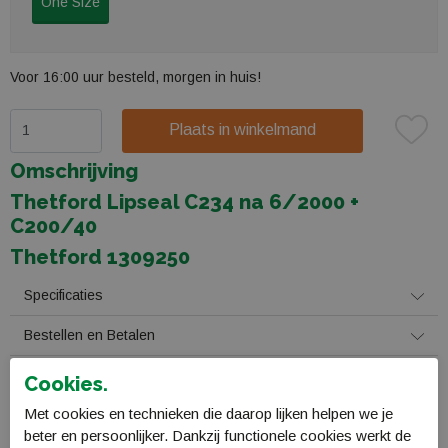
One Size
Voor 16:00 uur besteld, morgen in huis!
Plaats in winkelmand
Omschrijving
Thetford Lipseal C234 na 6/2000 +
C200/40
Thetford 1309250
Specificaties
Bestellen en Betalen
Verzending en levering
Cookies.
Met cookies en technieken die daarop lijken helpen we je
Retourneren
beter en persoonlijker. Dankzij functionele cookies werkt de