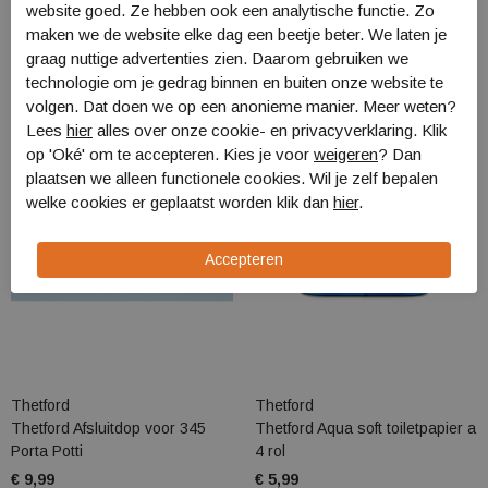
website goed. Ze hebben ook een analytische functie. Zo
Gerelateerde producten
maken we de website elke dag een beetje beter. We laten je
graag nuttige advertenties zien. Daarom gebruiken we
technologie om je gedrag binnen en buiten onze website te
volgen. Dat doen we op een anonieme manier. Meer weten?
Lees
hier
alles over onze cookie- en privacyverklaring. Klik
op 'Oké' om te accepteren. Kies je voor
weigeren
? Dan
plaatsen we alleen functionele cookies. Wil je zelf bepalen
welke cookies er geplaatst worden klik dan
hier
.
Thetford
Thetford
Thetford Afsluitdop voor 345
Thetford Aqua soft toiletpapier a
Porta Potti
4 rol
€ 9,99
€ 5,99