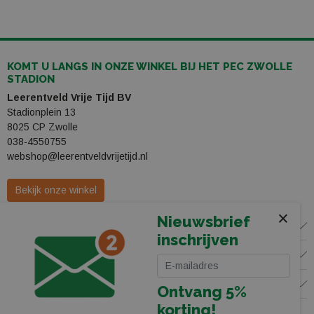
KOMT U LANGS IN ONZE WINKEL BIJ HET PEC ZWOLLE
STADION
Leerentveld Vrije Tijd BV
Stadionplein 13
8025 CP Zwolle
038-4550755
webshop@leerentveldvrijetijd.nl
Bekijk onze winkel
×
Nieuwsbrief
WINKEL
inschrijven
KLANTENSERVICE
VOLG ONS
Ontvang 5%
korting!