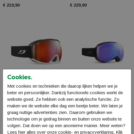
€ 219,90
€ 229,90
Cookies.
Met cookies en technieken die daarop lijken helpen we je
beter en persoonlijker. Dankzij functionele cookies werkt de
Julbo Hit skibril Reactiv
Julbo Proxima Reactiv
website goed. Ze hebben ook een analytische functie. Zo
0-4 High Contrast
1-3
maken we de website elke dag een beetje beter. We laten je
J78440145
J78234144
graag nuttige advertenties zien. Daarom gebruiken we
€ 189,90
€ 184,99
technologie om je gedrag binnen en buiten onze website te
volgen. Dat doen we op een anonieme manier. Meer weten?
Lees
hier
alles over onze cookie- en privacyverklaring. Klik