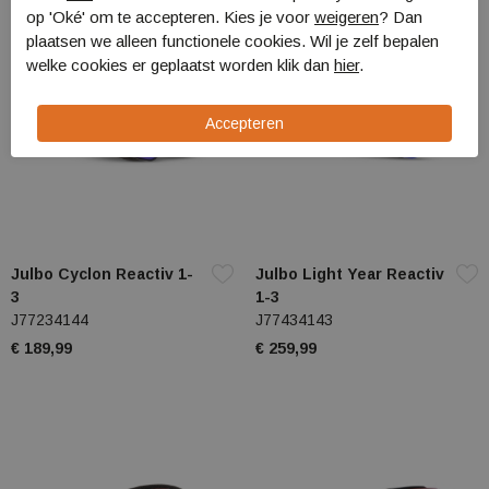
op 'Oké' om te accepteren. Kies je voor
weigeren
? Dan
plaatsen we alleen functionele cookies. Wil je zelf bepalen
welke cookies er geplaatst worden klik dan
hier
.
Julbo Cyclon Reactiv 1-
Julbo Light Year Reactiv
3
1-3
J77234144
J77434143
€ 189,99
€ 259,99