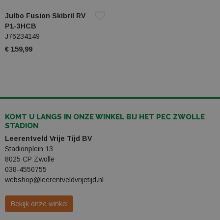
Julbo Fusion Skibril RV
P1-3HCB
J76234149
€ 159,99
KOMT U LANGS IN ONZE WINKEL BIJ HET PEC ZWOLLE
STADION
Leerentveld Vrije Tijd BV
Stadionplein 13
8025 CP Zwolle
038-4550755
webshop@leerentveldvrijetijd.nl
Bekijk onze winkel