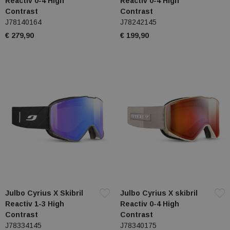
Reactiv 0-4 High
Reactiv 0-4 High
Contrast
Contrast
J78140164
J78242145
€ 279,90
€ 199,90
Julbo Cyrius X Skibril
Julbo Cyrius X skibril
Reactiv 1-3 High
Reactiv 0-4 High
Contrast
Contrast
J78334145
J78340175