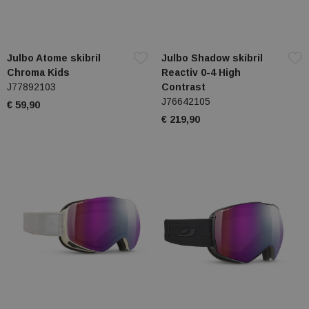
Julbo Atome skibril
Julbo Shadow skibril
Chroma Kids
Reactiv 0-4 High
J77892103
Contrast
J76642105
€ 59,90
€ 219,90