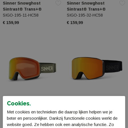
Sinner Snowghost
Sinner Snowghost
Sintrast® Trans+®
Sintrast® Trans+®
SIGO-195-11-HC58
SIGO-195-32-HC58
€ 159,99
€ 159,99
Cookies.
Sinner Snowghost
Sinner Aura
Met cookies en technieken die daarop lijken helpen we je
Sintrast® Trans+®
SIGO-200-10A-18
beter en persoonlijker. Dankzij functionele cookies werkt de
SIGO-195-76-HC58
€ 109,99
website goed. Ze hebben ook een analytische functie. Zo