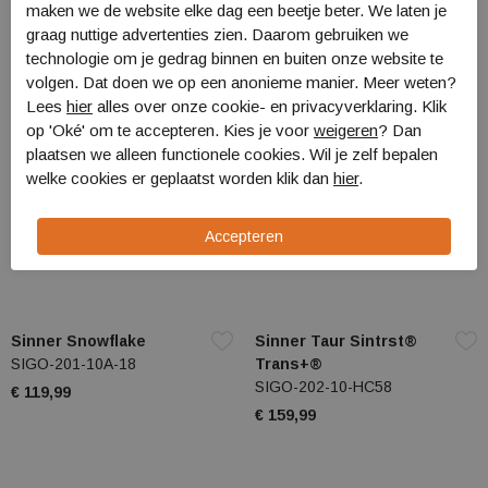
€ 159,99
maken we de website elke dag een beetje beter. We laten je
graag nuttige advertenties zien. Daarom gebruiken we
technologie om je gedrag binnen en buiten onze website te
volgen. Dat doen we op een anonieme manier. Meer weten?
Lees
hier
alles over onze cookie- en privacyverklaring. Klik
op 'Oké' om te accepteren. Kies je voor
weigeren
? Dan
plaatsen we alleen functionele cookies. Wil je zelf bepalen
welke cookies er geplaatst worden klik dan
hier
.
Sinner Snowflake
Sinner Taur Sintrst®
SIGO-201-10A-18
Trans+®
SIGO-202-10-HC58
€ 119,99
€ 159,99